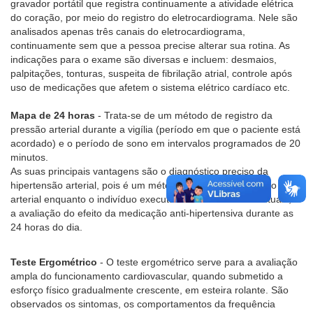
gravador portátil que registra continuamente a atividade elétrica
do coração, por meio do registro do eletrocardiograma. Nele são
analisados apenas três canais do eletrocardiograma,
continuamente sem que a pessoa precise alterar sua rotina. As
indicações para o exame são diversas e incluem: desmaios,
palpitações, tonturas, suspeita de fibrilação atrial, controle após
uso de medicações que afetem o sistema elétrico cardíaco etc.
Mapa de 24 horas
- Trata-se de um método de registro da
pressão arterial durante a vigília (período em que o paciente está
acordado) e o período de sono em intervalos programados de 20
minutos.
As suas principais vantagens são o diagnóstico preciso da
hipertensão arterial, pois é um método que avalia a pressão
arterial enquanto o indivíduo executa suas atividades habituais, e
a avaliação do efeito da medicação anti-hipertensiva durante as
24 horas do dia.
Teste Ergométrico
- O teste ergométrico serve para a avaliação
ampla do funcionamento cardiovascular, quando submetido a
esforço físico gradualmente crescente, em esteira rolante. São
observados os sintomas, os comportamentos da frequência