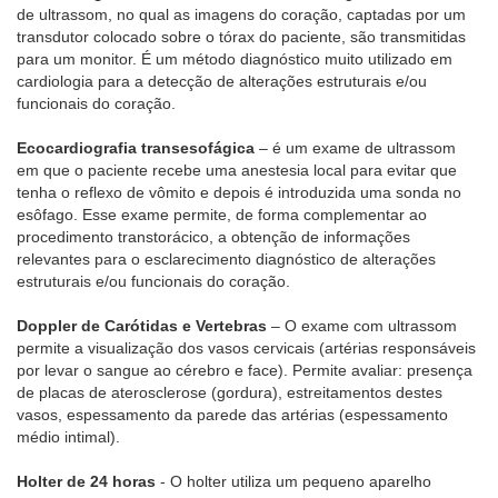
de ultrassom, no qual as imagens do coração, captadas por um
transdutor colocado sobre o tórax do paciente, são transmitidas
para um monitor. É um método diagnóstico muito utilizado em
cardiologia para a detecção de alterações estruturais e/ou
funcionais do coração.
Ecocardiografia transesofágica
– é um exame de ultrassom
em que o paciente recebe uma anestesia local para evitar que
tenha o reflexo de vômito e depois é introduzida uma sonda no
esôfago. Esse exame permite, de forma complementar ao
procedimento transtorácico, a obtenção de informações
relevantes para o esclarecimento diagnóstico de alterações
estruturais e/ou funcionais do coração.
Doppler de Carótidas e Vertebras
– O exame com ultrassom
permite a visualização dos vasos cervicais (artérias responsáveis
por levar o sangue ao cérebro e face). Permite avaliar: presença
de placas de aterosclerose (gordura), estreitamentos destes
vasos, espessamento da parede das artérias (espessamento
médio intimal).
Holter de 24 horas
- O holter utiliza um pequeno aparelho